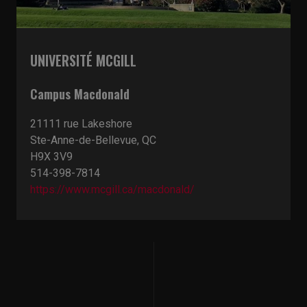
UNIVERSITÉ MCGILL
Campus Macdonald
21111 rue Lakeshore
Ste-Anne-de-Bellevue, QC
H9X 3V9
514-398-7814
https://www.mcgill.ca/macdonald/