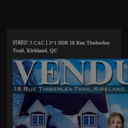
VENDU! 𝟑 𝐂𝐀𝐂 | 𝟐+𝟏 𝐒𝐃𝐁 𝟏𝟖 𝐑𝐮𝐞 𝐓𝐢𝐦𝐛𝐞𝐫𝐥𝐞𝐚-
𝐓𝐫𝐚𝐢𝐥, 𝐊𝐢𝐫𝐤𝐥𝐚𝐧𝐝, 𝐐𝐂