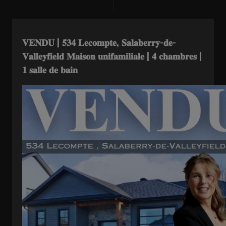
𝐕𝐄𝐍𝐃𝐔 | 𝟓𝟑𝟒 𝐋𝐞𝐜𝐨𝐦𝐩𝐭𝐞, 𝐒𝐚𝐥𝐚𝐛𝐞𝐫𝐫𝐲-𝐝𝐞-
𝐕𝐚𝐥𝐥𝐞𝐲𝐟𝐢𝐞𝐥𝐝 𝐌𝐚𝐢𝐬𝐨𝐧 𝐮𝐧𝐢𝐟𝐚𝐦𝐢𝐥𝐢𝐚𝐥𝐞 | 𝟒 𝐜𝐡𝐚𝐦𝐛𝐫𝐞𝐬 |
𝟏 𝐬𝐚𝐥𝐥𝐞 𝐝𝐞 𝐛𝐚𝐢𝐧