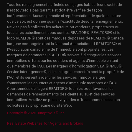
Tous les renseignements affichés sont jugés fiables; leur exactitude
n'est toutefois pas garantie et doit être vérifiée de façon
indépendante. Aucune garantie ni représentation de quelque nature
que ce soit est donnée quant à l'exactitude desdits renseignements.
Ne vise pas à solliciter les acheteurs ou vendeurs, propriétaires ou
locataires actuellement sous contrat. REALTOR®, REALTORS® et le
logo REALTOR® sont des marques déposées de REALTOR® Canada
Inc., une compagnie dont la National Association of REALTORS® et
l'Association canadienne de l'immeuble sont propriétaires. Les
marques de commerce REALTOR® servent à distinguer les services
immobiliers offerts par les courtiers et agents d'immeuble en tant
que membres de l'ACI. Les marques d'homologation S.I.A.® /MLS®,
Service inter-agences®, et leurs logos respectifs sont la propriété de
l'ACI, et ils servent à identifier les services immobiliers que
fournissent les courtiers et agents d'immeuble membres de l'ACI.
Coordonnées de l'agent REALTOR® fournies pour favoriser les
demandes de renseignements des clients au sujet des services
immobiliers. Veuillez ne pas envoyer des offres commerciales non
sollicitées au propriétaire du site Web.
Copyright© 2026 Jumptools® Inc.
Real Estate Websites for Agents and Brokers