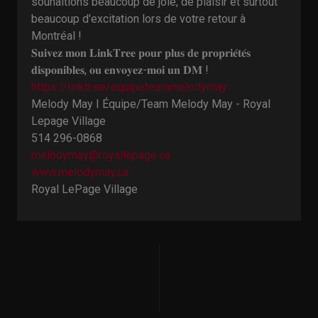
souhaitions beaucoup de joie, de plaisir et surtout
beaucoup d'excitation lors de votre retour à
Montréal !
𝐒𝐮𝐢𝐯𝐞𝐳 𝐦𝐨𝐧 𝐋𝐢𝐧𝐤𝐓𝐫𝐞𝐞 𝐩𝐨𝐮𝐫 𝐩𝐥𝐮𝐬 𝐝𝐞 𝐩𝐫𝐨𝐩𝐫𝐢𝐞́𝐭𝐞́𝐬
𝐝𝐢𝐬𝐩𝐨𝐧𝐢𝐛𝐥𝐞𝐬, 𝐨𝐮 𝐞𝐧𝐯𝐨𝐲𝐞𝐳-𝐦𝐨𝐢 𝐮𝐧 𝐃𝐌 !
https://linktr.ee/equipeteammelodymay
Melody May I Équipe/Team Melody May - Royal
Lepage Village
514 296-0868
melodymay@royallepage.ca
www.melodymay.ca
Royal LePage Village