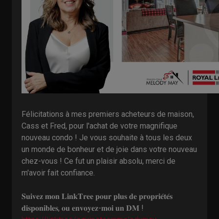
Félicitations à mes premiers acheteurs de maison,
Cass et Fred, pour l'achat de votre magnifique
nouveau condo ! Je vous souhaite à tous les deux
un monde de bonheur et de joie dans votre nouveau
chez-vous ! Ce fut un plaisir absolu, merci de
m'avoir fait confiance.
𝐒𝐮𝐢𝐯𝐞𝐳 𝐦𝐨𝐧 𝐋𝐢𝐧𝐤𝐓𝐫𝐞𝐞 𝐩𝐨𝐮𝐫 𝐩𝐥𝐮𝐬 𝐝𝐞 𝐩𝐫𝐨𝐩𝐫𝐢𝐞́𝐭𝐞́𝐬
𝐝𝐢𝐬𝐩𝐨𝐧𝐢𝐛𝐥𝐞𝐬, 𝐨𝐮 𝐞𝐧𝐯𝐨𝐲𝐞𝐳-𝐦𝐨𝐢 𝐮𝐧 𝐃𝐌 !