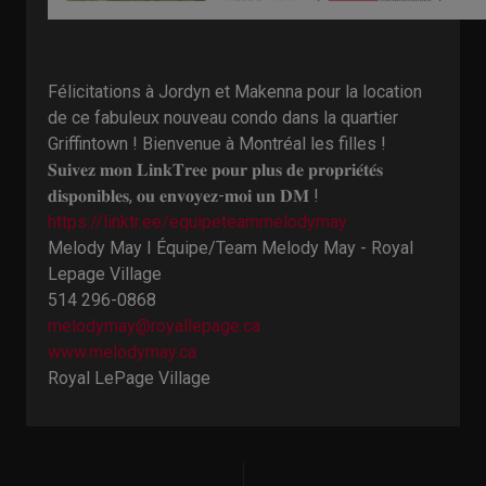
Félicitations à Jordyn et Makenna pour la location
de ce fabuleux nouveau condo dans la quartier
Griffintown ! Bienvenue à Montréal les filles !
𝐒𝐮𝐢𝐯𝐞𝐳 𝐦𝐨𝐧 𝐋𝐢𝐧𝐤𝐓𝐫𝐞𝐞 𝐩𝐨𝐮𝐫 𝐩𝐥𝐮𝐬 𝐝𝐞 𝐩𝐫𝐨𝐩𝐫𝐢𝐞́𝐭𝐞́𝐬
𝐝𝐢𝐬𝐩𝐨𝐧𝐢𝐛𝐥𝐞𝐬, 𝐨𝐮 𝐞𝐧𝐯𝐨𝐲𝐞𝐳-𝐦𝐨𝐢 𝐮𝐧 𝐃𝐌 !
https://linktr.ee/equipeteammelodymay
Melody May I Équipe/Team Melody May - Royal
Lepage Village
514 296-0868
melodymay@royallepage.ca
www.melodymay.ca
Royal LePage Village