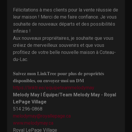
Félicitations à mes clients pour la vente réussie de
leur maison ! Merci de me faire confiance. Je vous
souhaite de nouveaux départs et des possibilités
infinies !
Aux nouveaux propriétaires, je souhaite que vous
créiez de merveilleux souvenirs et que vous
profitiez de votre belle nouvelle maison à Coteau-
du-Lac.
𝐒𝐮𝐢𝐯𝐞𝐳 𝐦𝐨𝐧 𝐋𝐢𝐧𝐤𝐓𝐫𝐞𝐞 𝐩𝐨𝐮𝐫 𝐩𝐥𝐮𝐬 𝐝𝐞 𝐩𝐫𝐨𝐩𝐫𝐢𝐞́𝐭𝐞́𝐬
𝐝𝐢𝐬𝐩𝐨𝐧𝐢𝐛𝐥𝐞𝐬, 𝐨𝐮 𝐞𝐧𝐯𝐨𝐲𝐞𝐳-𝐦𝐨𝐢 𝐮𝐧 𝐃𝐌
https://linktr.ee/equipeteammelodymay
Melody May I Équipe/Team Melody May - Royal
LePage Village
514 296-0868
melodymay@royallepage.ca
www.melodymay.ca
Royal LePage Village