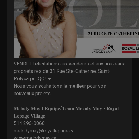
VENDU! Félicitations aux vendeurs et aux nouveaux
propriétaires de 31 Rue Ste-Catherine, Saint-
Polycarpe, QC! 🎉
Nous vous souhaitons le meilleur pour vos
nouveaux projets.
𝐌𝐞𝐥𝐨𝐝𝐲 𝐌𝐚𝐲 𝐈 𝐄́𝐪𝐮𝐢𝐩𝐞/𝐓𝐞𝐚𝐦 𝐌𝐞𝐥𝐨𝐝𝐲 𝐌𝐚𝐲 - 𝐑𝐨𝐲𝐚𝐥
𝐋𝐞𝐩𝐚𝐠𝐞 𝐕𝐢𝐥𝐥𝐚𝐠𝐞
514 296-0868
melodymay@royallepage.ca
www.melodymay.ca